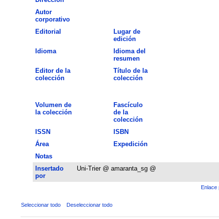
Autor
corporativo
Editorial
Lugar de
edición
Idioma
Idioma del
resumen
Editor de la
Título de la
colección
colección
Volumen de
Fascículo
la colección
de la
colección
ISSN
ISBN
Área
Expedición
Notas
Insertado
Uni-Trier @ amaranta_sg @
por
Enlace 
Seleccionar todo
Deseleccionar todo