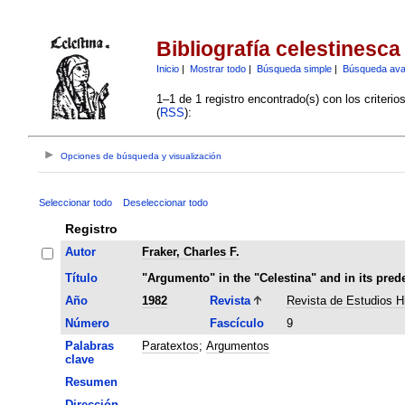
Bibliografía celestinesca
Inicio
|
Mostrar todo
|
Búsqueda simple
|
Búsqueda av
1–1 de 1 registro encontrado(s) con los criteri
(
RSS
):
Opciones de búsqueda y visualización
Seleccionar todo
Deseleccionar todo
Registro
Autor
Fraker, Charles F.
Título
"Argumento" in the "Celestina" and in its pred
Año
1982
Revista
Revista de Estudios H
Número
Fascículo
9
Palabras
Paratextos
;
Argumentos
clave
Resumen
Dirección