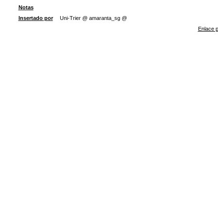
Notas
Insertado por
Uni-Trier @ amaranta_sg @
Enlace p