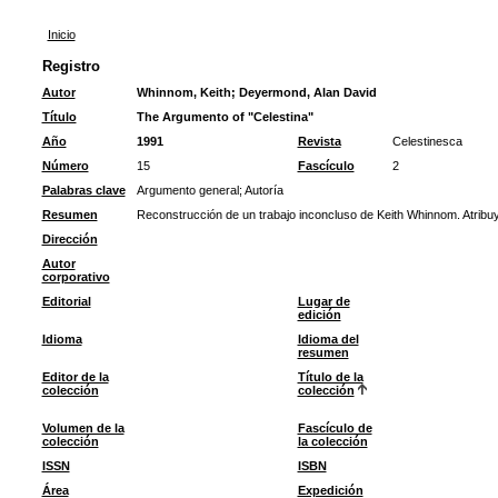
Inicio
Registro
Autor
Whinnom, Keith
;
Deyermond, Alan David
Título
The Argumento of "Celestina"
Año
1991
Revista
Celestinesca
Número
15
Fascículo
2
Palabras clave
Argumento general
;
Autoría
Resumen
Reconstrucción de un trabajo inconcluso de Keith Whinnom. Atribu
Dirección
Autor
corporativo
Editorial
Lugar de
edición
Idioma
Idioma del
resumen
Editor de la
Título de la
colección
colección
Volumen de la
Fascículo de
colección
la colección
ISSN
ISBN
Área
Expedición