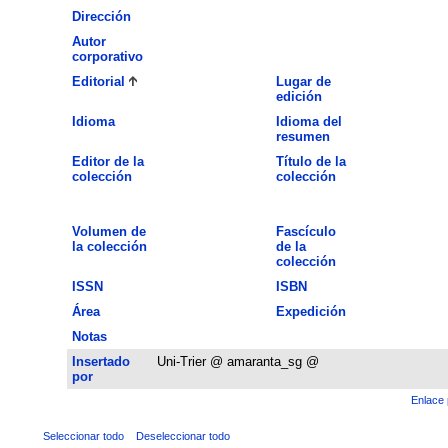
Dirección
Autor
corporativo
Editorial
Lugar de
edición
Idioma
Idioma del
resumen
Editor de la
Título de la
colección
colección
Volumen de
Fascículo
la colección
de la
colección
ISSN
ISBN
Área
Expedición
Notas
Insertado
Uni-Trier @ amaranta_sg @
por
Enlace 
Seleccionar todo
Deseleccionar todo