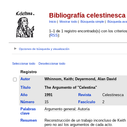
Bibliografía celestinesca
Inicio
|
Mostrar todo
|
Búsqueda simple
|
Búsqueda av
1–1 de 1 registro encontrado(s) con los criteri
(
RSS
):
Opciones de búsqueda y visualización
Seleccionar todo
Deseleccionar todo
Registro
Autor
Whinnom, Keith
;
Deyermond, Alan David
Título
The Argumento of "Celestina"
Año
1991
Revista
Celestinesca
Número
15
Fascículo
2
Palabras
Argumento general
;
Autoría
clave
Resumen
Reconstrucción de un trabajo inconcluso de Keith
pero no así los argumentos de cada acto.