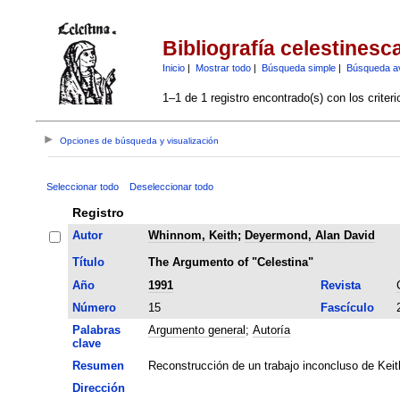
Bibliografía celestinesc
Inicio
|
Mostrar todo
|
Búsqueda simple
|
Búsqueda a
1–1 de 1 registro encontrado(s) con los criter
Opciones de búsqueda y visualización
Seleccionar todo
Deseleccionar todo
Registro
Autor
Whinnom, Keith
;
Deyermond, Alan David
Título
The Argumento of "Celestina"
Año
1991
Revista
Número
15
Fascículo
Palabras
Argumento general
;
Autoría
clave
Resumen
Reconstrucción de un trabajo inconcluso de Keit
Dirección