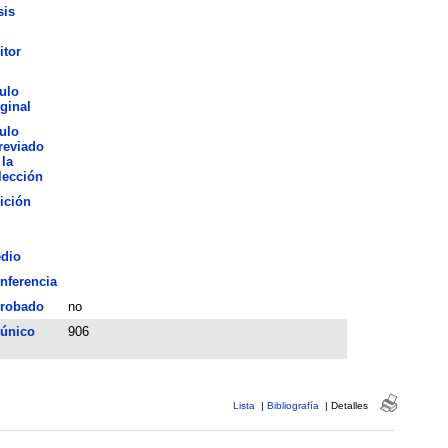
sis
itor
tulo
iginal
tulo
reviado
 la
lección
ición
dio
nferencia
robado
no
 único
906
Lista
|
Bibliografía
|
Detalles