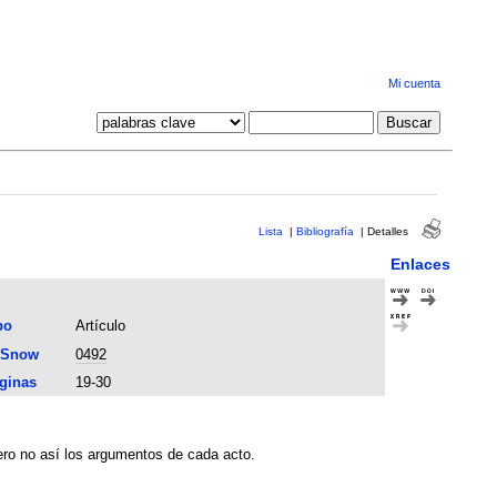
Mi cuenta
Lista
|
Bibliografía
|
Detalles
Enlaces
po
Artículo
 Snow
0492
ginas
19-30
ero no así los argumentos de cada acto.