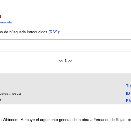
a
vanzada
ios de búsqueda introducidos (
RSS
):
<<
1
>>
Ti
Celestinesca
ID
2
Pá
h Whinnom. Atribuye el argumento general de la obra a Fernando de Rojas, p