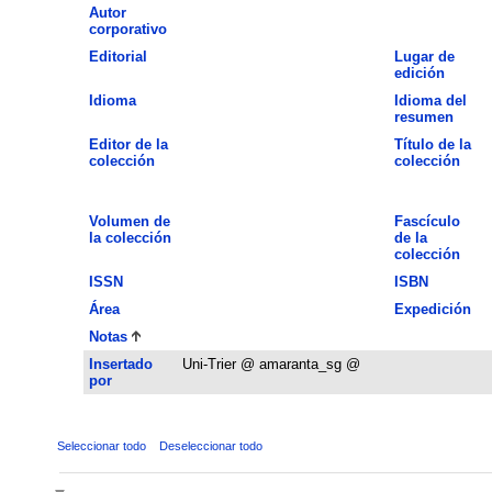
Autor
corporativo
Editorial
Lugar de
edición
Idioma
Idioma del
resumen
Editor de la
Título de la
colección
colección
Volumen de
Fascículo
la colección
de la
colección
ISSN
ISBN
Área
Expedición
Notas
Insertado
Uni-Trier @ amaranta_sg @
por
Seleccionar todo
Deseleccionar todo