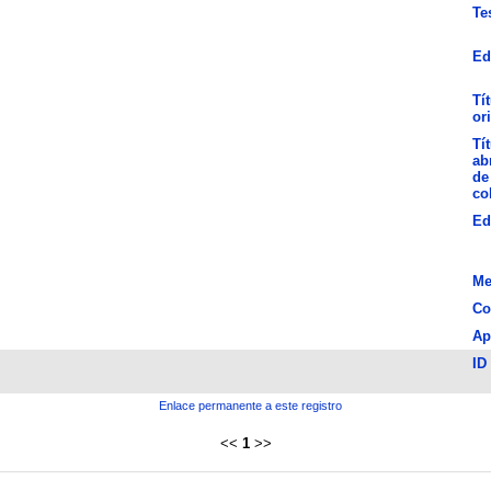
Te
Ed
Tí
or
Tí
ab
de
co
Ed
Me
Co
Ap
ID
Enlace permanente a este registro
<<
1
>>