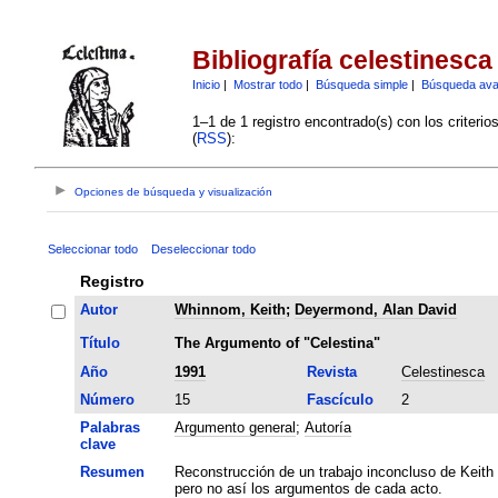
Bibliografía celestinesca
Inicio
|
Mostrar todo
|
Búsqueda simple
|
Búsqueda av
1–1 de 1 registro encontrado(s) con los criteri
(
RSS
):
Opciones de búsqueda y visualización
Seleccionar todo
Deseleccionar todo
Registro
Autor
Whinnom, Keith
;
Deyermond, Alan David
Título
The Argumento of "Celestina"
Año
1991
Revista
Celestinesca
Número
15
Fascículo
2
Palabras
Argumento general
;
Autoría
clave
Resumen
Reconstrucción de un trabajo inconcluso de Keith
pero no así los argumentos de cada acto.