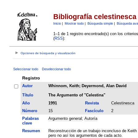
Bibliografía celestinesca
Inicio
|
Mostrar todo
|
Búsqueda simple
|
Búsqueda av
1–1 de 1 registro encontrado(s) con los criteri
(
RSS
):
Opciones de búsqueda y visualización
Seleccionar todo
Deseleccionar todo
Registro
Autor
Whinnom, Keith
;
Deyermond, Alan David
Título
The Argumento of "Celestina"
Año
1991
Revista
Celestinesca
Número
15
Fascículo
2
Palabras
Argumento general
;
Autoría
clave
Resumen
Reconstrucción de un trabajo inconcluso de Keith
pero no así los argumentos de cada acto.