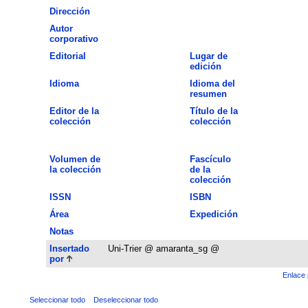
Dirección
Autor
corporativo
Editorial
Lugar de
edición
Idioma
Idioma del
resumen
Editor de la
Título de la
colección
colección
Volumen de
Fascículo
la colección
de la
colección
ISSN
ISBN
Área
Expedición
Notas
Insertado
Uni-Trier @ amaranta_sg @
por
Enlace 
Seleccionar todo
Deseleccionar todo