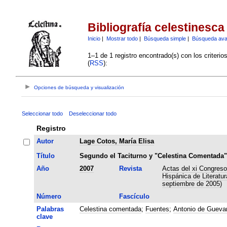
Bibliografía celestinesca
Inicio
|
Mostrar todo
|
Búsqueda simple
|
Búsqueda av
1–1 de 1 registro encontrado(s) con los criteri
(
RSS
):
Opciones de búsqueda y visualización
Seleccionar todo
Deseleccionar todo
Registro
Autor
Lage Cotos, María Elisa
Título
Segundo el Taciturno y "Celestina Comentada"
Año
2007
Revista
Actas del xi Congreso
Hispánica de Literatu
septiembre de 2005)
Número
Fascículo
Palabras
Celestina comentada
;
Fuentes
;
Antonio de Gueva
clave