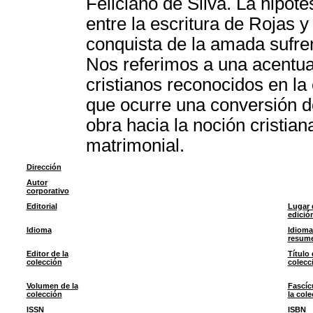
Feliciano de Silva. La hipót
entre la escritura de Rojas y
conquista de la amada sufre
Nos referimos a una acentua
cristianos reconocidos en l
que ocurre una conversión d
obra hacia la noción cristia
matrimonial.
Dirección
Autor
corporativo
Editorial
Lugar 
edició
Idioma
Idioma
resum
Editor de la
Título 
colección
colecc
Volumen de la
Fascíc
colección
la col
ISSN
ISBN