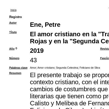
Inicio
Registro
Autor
Ene, Petre
Título
El amor cristiano en la "
Rojas y en la "Segunda Cel
Año
2019
Revist
Número
43
Fascíc
Palabras clave
Amor
;
Amor cristiano
;
Segunda Celestina
;
Feliciano de Silva
Resumen
El presente trabajo se propo
contexto cristiano, con el in
cambios de costumbres que 
literarias que tienen como p
Calisto y Melibea de Fernan