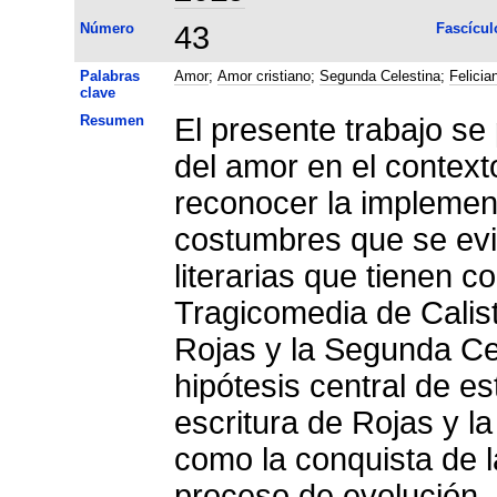
Número
43
Fascícul
Palabras
Amor
;
Amor cristiano
;
Segunda Celestina
;
Felicia
clave
Resumen
El presente trabajo se
del amor en el contexto
reconocer la implemen
costumbres que se ev
literarias que tienen c
Tragicomedia de Calis
Rojas y la Segunda Cel
hipótesis central de e
escritura de Rojas y la
como la conquista de 
proceso de evolución.