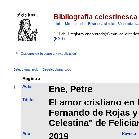
Bibliografía celestinesca
Inicio
|
Mostrar todo
|
Búsqueda simple
|
Búsqueda av
1–1 de 1 registro encontrado(s) con los criteri
(
RSS
):
Opciones de búsqueda y visualización
Seleccionar todo
Deseleccionar todo
Registro
Autor
Ene, Petre
Título
El amor cristiano en
Fernando de Rojas y
Celestina" de Felicia
Año
2019
Revista