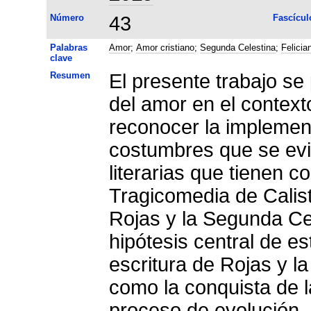
Número
43
Fascícul
Palabras
Amor
;
Amor cristiano
;
Segunda Celestina
;
Felicia
clave
Resumen
El presente trabajo se
del amor en el contexto
reconocer la implemen
costumbres que se ev
literarias que tienen c
Tragicomedia de Calis
Rojas y la Segunda Cel
hipótesis central de e
escritura de Rojas y la
como la conquista de 
proceso de evolución.