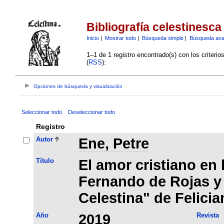
Bibliografía celestinesca
Inicio
|
Mostrar todo
|
Búsqueda simple
|
Búsqueda av
1–1 de 1 registro encontrado(s) con los criteri
(
RSS
):
Opciones de búsqueda y visualización
Seleccionar todo
Deseleccionar todo
Registro
Autor
Ene, Petre
Título
El amor cristiano en
Fernando de Rojas y
Celestina" de Felicia
Año
2019
Revista