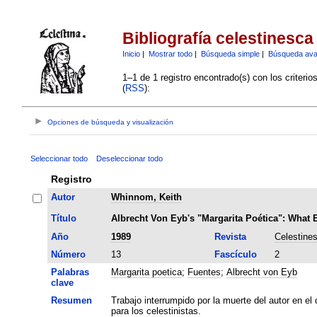
Bibliografía celestinesca
Inicio
|
Mostrar todo
|
Búsqueda simple
|
Búsqueda av
1–1 de 1 registro encontrado(s) con los criteri
(
RSS
):
Opciones de búsqueda y visualización
Seleccionar todo
Deseleccionar todo
Registro
Autor
Whinnom, Keith
Título
Albrecht Von Eyb's "Margarita Poética": What 
Año
1989
Revista
Celestine
Número
13
Fascículo
2
Palabras
Margarita poetica
;
Fuentes
;
Albrecht von Eyb
clave
Resumen
Trabajo interrumpido por la muerte del autor en el 
para los celestinistas.