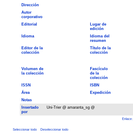
Dirección
Autor
corporativo
Editorial
Lugar de
edición
Idioma
Idioma del
resumen
Editor de la
Título de la
colección
colección
Volumen de
Fascículo
la colección
de la
colección
ISSN
ISBN
Área
Expedición
Notas
Insertado
Uni-Trier @ amaranta_sg @
por
Enlace 
Seleccionar todo
Deseleccionar todo