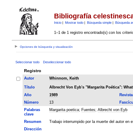
Bibliografía celestinesc
Inicio
|
Mostrar todo
|
Búsqueda simple
|
Búsqueda a
1–1 de 1 registro encontrado(s) con los criter
Opciones de búsqueda y visualización
Seleccionar todo
Deseleccionar todo
Registro
Autor
Whinnom, Keith
Título
Albrecht Von Eyb's "Margarita Poética": Wha
Año
1989
Revista
Número
13
Fascíc
Palabras
Margarita poetica
;
Fuentes
;
Albrecht von Eyb
clave
Resumen
Trabajo interrumpido por la muerte del autor en el
Dirección