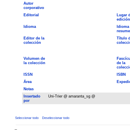
Autor
corporativo
Editorial
Lugar 
edición
Idioma
Idioma 
resume
Editor de la
Título 
colección
colecc
Volumen de
Fascíc
la colección
de la
colecc
ISSN
ISBN
Área
Expedi
Notas
Insertado
Uni-Trier @ amaranta_sg @
por
Seleccionar todo
Deseleccionar todo