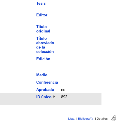
Tesis
Editor
Título
original
Título
abreviado
de la
colección
Edición
Medio
Conferencia
Aprobado
no
ID único
892
Lista
|
Bibliografía
|
Detalles