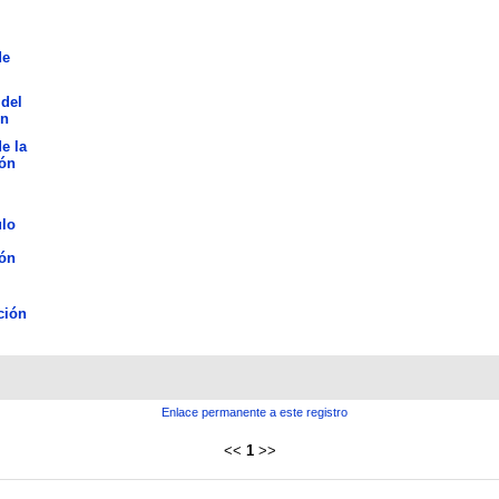
de
del
n
de la
ión
ulo
ión
ción
Enlace permanente a este registro
<<
1
>>