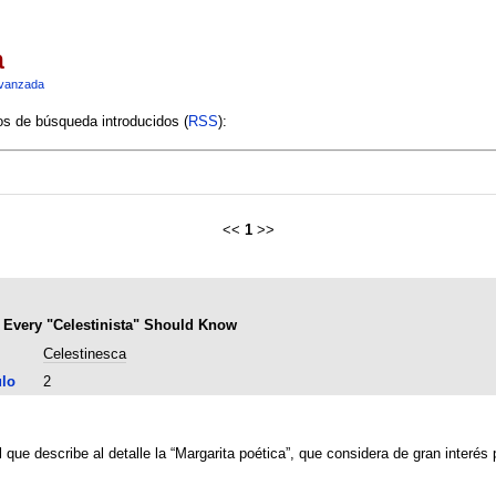
a
vanzada
ios de búsqueda introducidos (
RSS
):
<<
1
>>
t Every "Celestinista" Should Know
Celestinesca
ulo
2
 que describe al detalle la “Margarita poética”, que considera de gran interés p