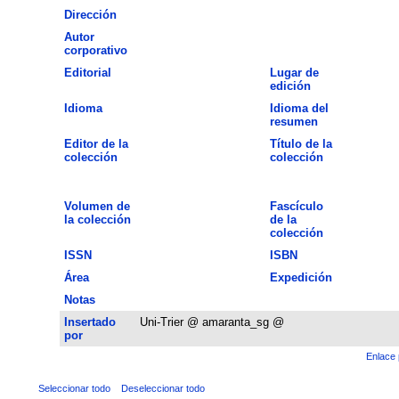
Dirección
Autor
corporativo
Editorial
Lugar de
edición
Idioma
Idioma del
resumen
Editor de la
Título de la
colección
colección
Volumen de
Fascículo
la colección
de la
colección
ISSN
ISBN
Área
Expedición
Notas
Insertado
Uni-Trier @ amaranta_sg @
por
Enlace 
Seleccionar todo
Deseleccionar todo