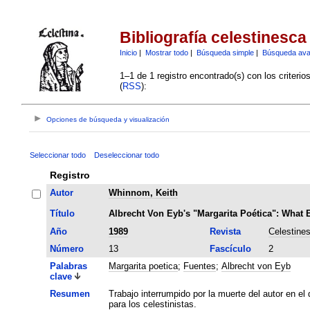
Bibliografía celestinesca
Inicio
|
Mostrar todo
|
Búsqueda simple
|
Búsqueda av
1–1 de 1 registro encontrado(s) con los criteri
(
RSS
):
Opciones de búsqueda y visualización
Seleccionar todo
Deseleccionar todo
Registro
Autor
Whinnom, Keith
Título
Albrecht Von Eyb's "Margarita Poética": What 
Año
1989
Revista
Celestine
Número
13
Fascículo
2
Palabras
Margarita poetica
;
Fuentes
;
Albrecht von Eyb
clave
Resumen
Trabajo interrumpido por la muerte del autor en el 
para los celestinistas.