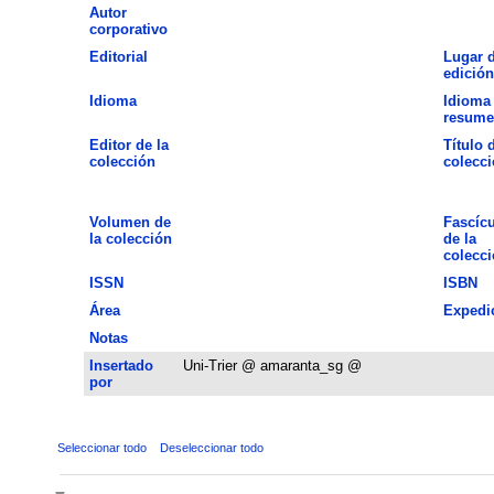
Autor
corporativo
Editorial
Lugar 
edición
Idioma
Idioma 
resume
Editor de la
Título 
colección
colecc
Volumen de
Fascíc
la colección
de la
colecc
ISSN
ISBN
Área
Expedi
Notas
Insertado
Uni-Trier @ amaranta_sg @
por
Seleccionar todo
Deseleccionar todo