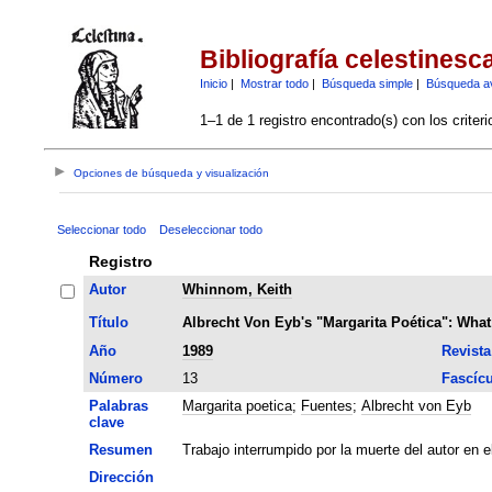
Bibliografía celestinesc
Inicio
|
Mostrar todo
|
Búsqueda simple
|
Búsqueda a
1–1 de 1 registro encontrado(s) con los criter
Opciones de búsqueda y visualización
Seleccionar todo
Deseleccionar todo
Registro
Autor
Whinnom, Keith
Título
Albrecht Von Eyb's "Margarita Poética": Wha
Año
1989
Revista
Número
13
Fascíc
Palabras
Margarita poetica
;
Fuentes
;
Albrecht von Eyb
clave
Resumen
Trabajo interrumpido por la muerte del autor en el
Dirección