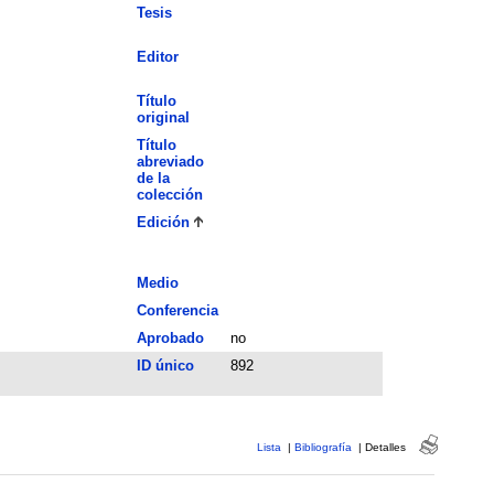
Tesis
Editor
Título
original
Título
abreviado
de la
colección
Edición
Medio
Conferencia
Aprobado
no
ID único
892
Lista
|
Bibliografía
|
Detalles