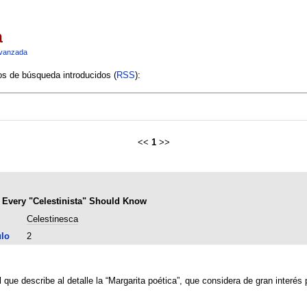
a
vanzada
ios de búsqueda introducidos (
RSS
):
<<
1
>>
t Every "Celestinista" Should Know
Celestinesca
ulo
2
 que describe al detalle la “Margarita poética”, que considera de gran interés p