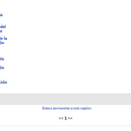
de
del
n
de la
ión
ulo
ión
ción
Enlace permanente a este registro
<<
1
>>