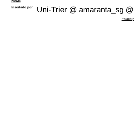
Notas
Insertado por
Uni-Trier @ amaranta_sg @
Enlace p