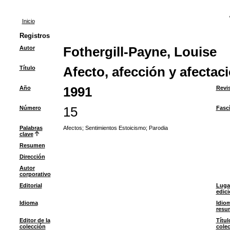
Inicio
Registros
Autor
Fothergill-Payne, Louise
Título
Afecto, afección y afectac
Año
1991
Revi
Número
15
Fasc
Palabras
Afectos
;
Sentimientos Estoicismo
;
Parodia
clave
Resumen
Dirección
Autor
corporativo
Editorial
Luga
edic
Idioma
Idiom
resu
Editor de la
Títul
colección
cole