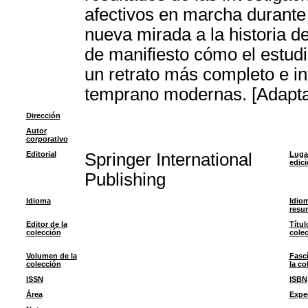
afectivos en marcha durante l
nueva mirada a la historia de
de manifiesto cómo el estudi
un retrato más completo e int
temprano modernas. [Adaptac
Dirección
Autor
corporativo
Editorial
Springer International
Luga
edic
Publishing
Idioma
Idiom
resu
Editor de la
Títul
colección
cole
Volumen de la
Fasc
colección
la co
ISSN
ISBN
Área
Expe