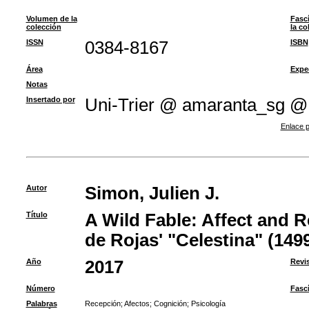
Volumen de la
Fasc
colección
la co
ISSN
0384-8167
ISBN
Área
Expe
Notas
Insertado por
Uni-Trier @ amaranta_sg @
Enlace p
Autor
Simon, Julien J.
Título
A Wild Fable: Affect and 
de Rojas' "Celestina" (149
Año
2017
Revi
Número
Fasc
Palabras
Recepción
;
Afectos
;
Cognición
;
Psicología