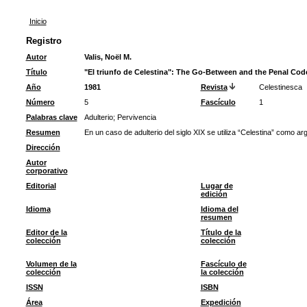
Inicio
Registro
Autor
Valis, Noël M.
Título
"El triunfo de Celestina": The Go-Between and the Penal Cod
Año
1981
Revista
Celestinesca
Número
5
Fascículo
1
Palabras clave
Adulterio
;
Pervivencia
Resumen
En un caso de adulterio del siglo XIX se utiliza “Celestina” como a
Dirección
Autor
corporativo
Editorial
Lugar de
edición
Idioma
Idioma del
resumen
Editor de la
Título de la
colección
colección
Volumen de la
Fascículo de
colección
la colección
ISSN
ISBN
Área
Expedición