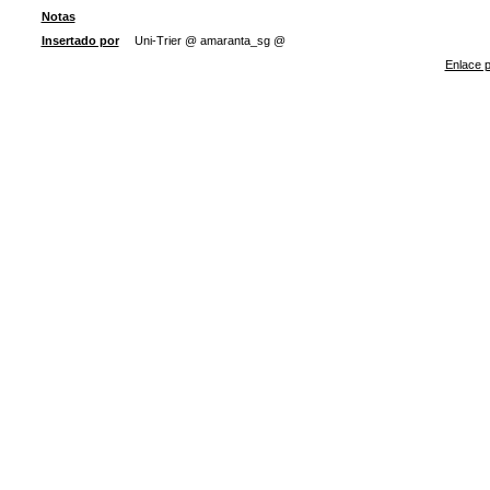
Notas
Insertado por
Uni-Trier @ amaranta_sg @
Enlace p