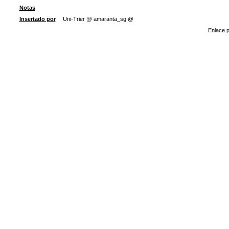
Notas
Insertado por
Uni-Trier @ amaranta_sg @
Enlace p