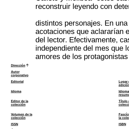
reconstruir leyendo con dete
distintos personajes. En un
acotaciones que aclararían e
del lector. Efectivamente, c
independiente del mes que l
amores de los protagonistas 
Dirección
Autor
corporativo
Editorial
Lugar 
edició
Idioma
Idioma
resum
Editor de la
Título 
colección
colecc
Volumen de la
Fascíc
colección
la col
ISSN
ISBN