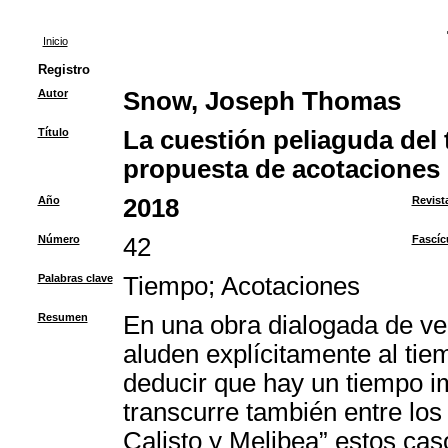
Inicio
Registro
Autor
Snow, Joseph Thomas
Título
La cuestión peliaguda del 
propuesta de acotaciones
Año
2018
Revist
Número
42
Fascíc
Palabras clave
Tiempo
;
Acotaciones
Resumen
En una obra dialogada de ve
aluden explícitamente al ti
deducir que hay un tiempo im
transcurre también entre los
Calisto y Melibea” estos cas