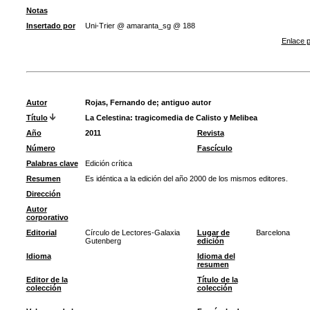
Notas
Insertado por
Uni-Trier @ amaranta_sg @ 188
Enlace p
Autor
Rojas, Fernando de
;
antiguo autor
Título
La Celestina: tragicomedia de Calisto y Melibea
Año
2011
Revista
Número
Fascículo
Palabras clave
Edición crítica
Resumen
Es idéntica a la edición del año 2000 de los mismos editores.
Dirección
Autor
corporativo
Editorial
Círculo de Lectores-Galaxia
Lugar de
Barcelona
Gutenberg
edición
Idioma
Idioma del
resumen
Editor de la
Título de la
colección
colección