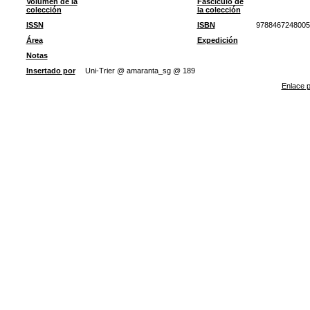
Volumen de la
Fascículo de
colección
la colección
ISSN
ISBN
9788467248005
Área
Expedición
Notas
Insertado por
Uni-Trier @ amaranta_sg @ 189
Enlace p