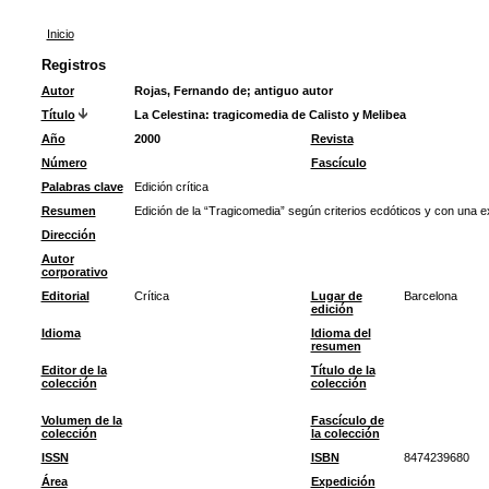
Inicio
Registros
Autor
Rojas, Fernando de
;
antiguo autor
Título
La Celestina: tragicomedia de Calisto y Melibea
Año
2000
Revista
Número
Fascículo
Palabras clave
Edición crítica
Resumen
Edición de la “Tragicomedia” según criterios ecdóticos y con una 
Dirección
Autor
corporativo
Editorial
Crítica
Lugar de
Barcelona
edición
Idioma
Idioma del
resumen
Editor de la
Título de la
colección
colección
Volumen de la
Fascículo de
colección
la colección
ISSN
ISBN
8474239680
Área
Expedición