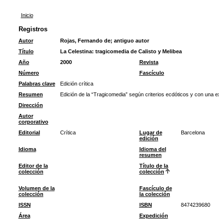
Inicio
Registros
Autor
Rojas, Fernando de
;
antiguo autor
Título
La Celestina: tragicomedia de Calisto y Melibea
Año
2000
Revista
Número
Fascículo
Palabras clave
Edición crítica
Resumen
Edición de la “Tragicomedia” según criterios ecdóticos y con una 
Dirección
Autor
corporativo
Editorial
Crítica
Lugar de
Barcelona
edición
Idioma
Idioma del
resumen
Editor de la
Título de la
colección
colección
Volumen de la
Fascículo de
colección
la colección
ISSN
ISBN
8474239680
Área
Expedición