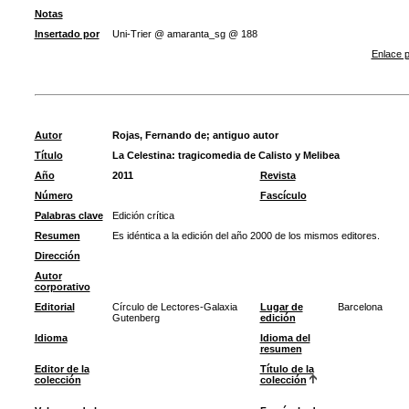
Notas
Insertado por
Uni-Trier @ amaranta_sg @ 188
Enlace p
Autor
Rojas, Fernando de
;
antiguo autor
Título
La Celestina: tragicomedia de Calisto y Melibea
Año
2011
Revista
Número
Fascículo
Palabras clave
Edición crítica
Resumen
Es idéntica a la edición del año 2000 de los mismos editores.
Dirección
Autor
corporativo
Editorial
Círculo de Lectores-Galaxia
Lugar de
Barcelona
Gutenberg
edición
Idioma
Idioma del
resumen
Editor de la
Título de la
colección
colección