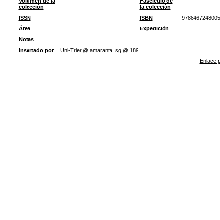
Volumen de la
Fascículo de
colección
la colección
ISSN
ISBN
9788467248005
Área
Expedición
Notas
Insertado por
Uni-Trier @ amaranta_sg @ 189
Enlace p