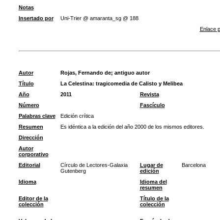
Notas
Insertado por
Uni-Trier @ amaranta_sg @ 188
Enlace p
Autor
Rojas, Fernando de
;
antiguo autor
Título
La Celestina: tragicomedia de Calisto y Melibea
Año
2011
Revista
Número
Fascículo
Palabras clave
Edición crítica
Resumen
Es idéntica a la edición del año 2000 de los mismos editores.
Dirección
Autor
corporativo
Editorial
Círculo de Lectores-Galaxia
Lugar de
Barcelona
Gutenberg
edición
Idioma
Idioma del
resumen
Editor de la
Título de la
colección
colección