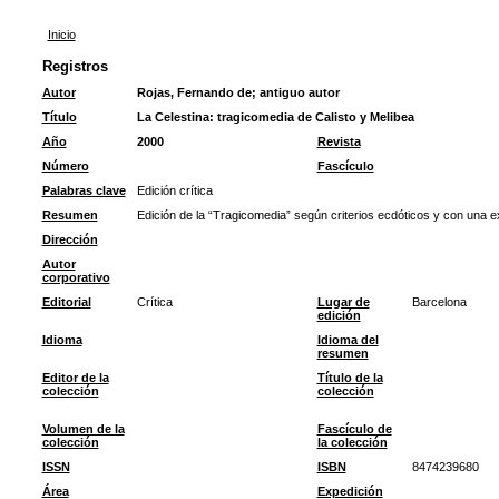
Inicio
Registros
Autor
Rojas, Fernando de
;
antiguo autor
Título
La Celestina: tragicomedia de Calisto y Melibea
Año
2000
Revista
Número
Fascículo
Palabras clave
Edición crítica
Resumen
Edición de la “Tragicomedia” según criterios ecdóticos y con una 
Dirección
Autor
corporativo
Editorial
Crítica
Lugar de
Barcelona
edición
Idioma
Idioma del
resumen
Editor de la
Título de la
colección
colección
Volumen de la
Fascículo de
colección
la colección
ISSN
ISBN
8474239680
Área
Expedición