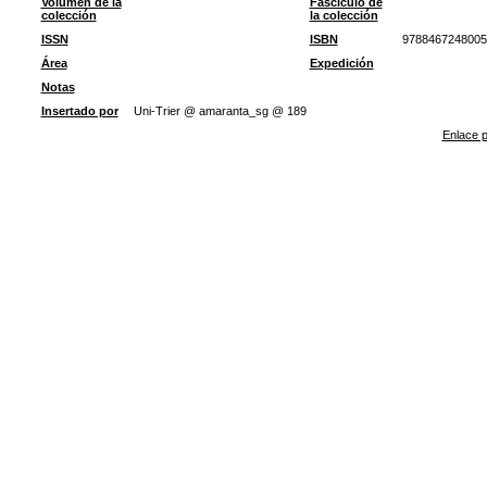
Volumen de la
Fascículo de
colección
la colección
ISSN
ISBN
9788467248005
Área
Expedición
Notas
Insertado por
Uni-Trier @ amaranta_sg @ 189
Enlace p