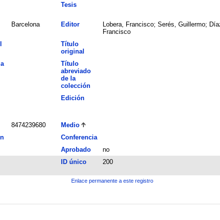
Tesis
Barcelona
Editor
Lobera, Francisco; Serés, Guillermo; Día
Francisco
l
Título
original
la
Título
abreviado
de la
colección
Edición
8474239680
Medio
ón
Conferencia
Aprobado
no
ID único
200
Enlace permanente a este registro