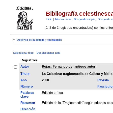
Bibliografía celestinesc
Inicio
|
Mostrar todo
|
Búsqueda simple
|
Búsqueda a
1–2 de 2 registros encontrado(s) con los crite
Opciones de búsqueda y visualización
Seleccionar todo
Deseleccionar todo
Registros
Autor
Rojas, Fernando de
;
antiguo autor
Título
La Celestina: tragicomedia de Calisto y Melib
Año
2000
Revista
Número
Fascículo
Palabras
Edición crítica
clave
Resumen
Edición de la “Tragicomedia” según criterios ec
Dirección