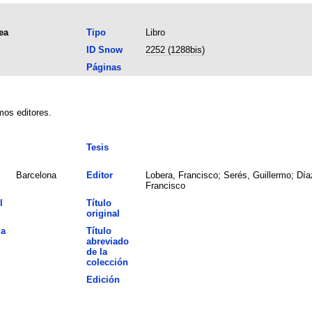
ea
Tipo
Libro
ID Snow
2252 (1288bis)
Páginas
mos editores.
Tesis
Barcelona
Editor
Lobera, Francisco; Serés, Guillermo; Día
Francisco
l
Título
original
la
Título
abreviado
de la
colección
Edición