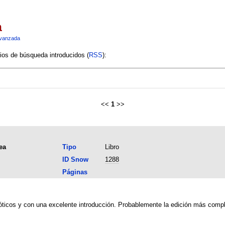
a
vanzada
rios de búsqueda introducidos (
RSS
):
<<
1
>>
ea
Tipo
Libro
ID Snow
1288
Páginas
dóticos y con una excelente introducción. Probablemente la edición más comp