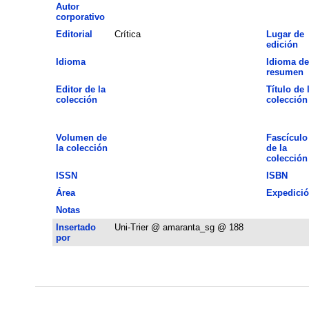
Autor
corporativo
Editorial
Crítica
Lugar de
edición
Idioma
Idioma de
resumen
Editor de la
Título de 
colección
colección
Volumen de
Fascículo
la colección
de la
colección
ISSN
ISBN
Área
Expedici
Notas
Insertado
Uni-Trier @ amaranta_sg @ 188
por