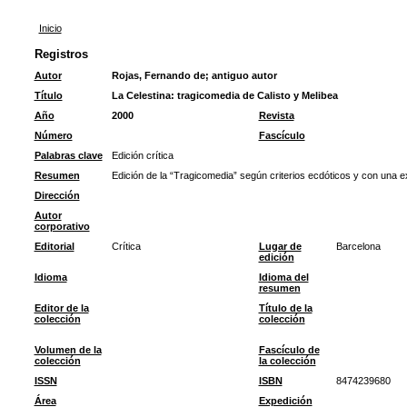
Inicio
Registros
Autor
Rojas, Fernando de
;
antiguo autor
Título
La Celestina: tragicomedia de Calisto y Melibea
Año
2000
Revista
Número
Fascículo
Palabras clave
Edición crítica
Resumen
Edición de la “Tragicomedia” según criterios ecdóticos y con una 
Dirección
Autor
corporativo
Editorial
Crítica
Lugar de
Barcelona
edición
Idioma
Idioma del
resumen
Editor de la
Título de la
colección
colección
Volumen de la
Fascículo de
colección
la colección
ISSN
ISBN
8474239680
Área
Expedición