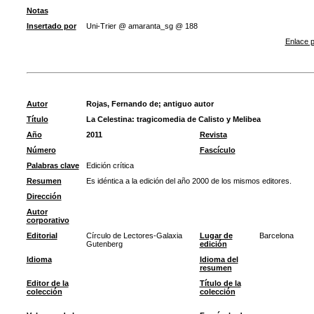
Notas
Insertado por
Uni-Trier @ amaranta_sg @ 188
Enlace p
Autor
Rojas, Fernando de
;
antiguo autor
Título
La Celestina: tragicomedia de Calisto y Melibea
Año
2011
Revista
Número
Fascículo
Palabras clave
Edición crítica
Resumen
Es idéntica a la edición del año 2000 de los mismos editores.
Dirección
Autor
corporativo
Editorial
Círculo de Lectores-Galaxia
Lugar de
Barcelona
Gutenberg
edición
Idioma
Idioma del
resumen
Editor de la
Título de la
colección
colección