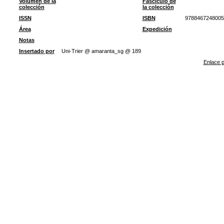
Volumen de la
Fascículo de
colección
la colección
ISSN
ISBN
9788467248005
Área
Expedición
Notas
Insertado por
Uni-Trier @ amaranta_sg @ 189
Enlace p