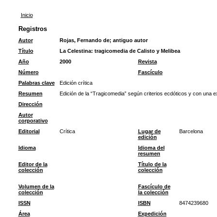
Inicio
Registros
Autor
Rojas, Fernando de
;
antiguo autor
Título
La Celestina: tragicomedia de Calisto y Melibea
Año
2000
Revista
Número
Fascículo
Palabras clave
Edición crítica
Resumen
Edición de la “Tragicomedia” según criterios ecdóticos y con una 
Dirección
Autor
corporativo
Editorial
Crítica
Lugar de
Barcelona
edición
Idioma
Idioma del
resumen
Editor de la
Título de la
colección
colección
Volumen de la
Fascículo de
colección
la colección
ISSN
ISBN
8474239680
Área
Expedición