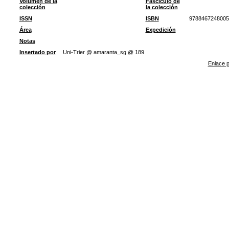
Volumen de la
Fascículo de
colección
la colección
ISSN
ISBN
9788467248005
Área
Expedición
Notas
Insertado por
Uni-Trier @ amaranta_sg @ 189
Enlace p