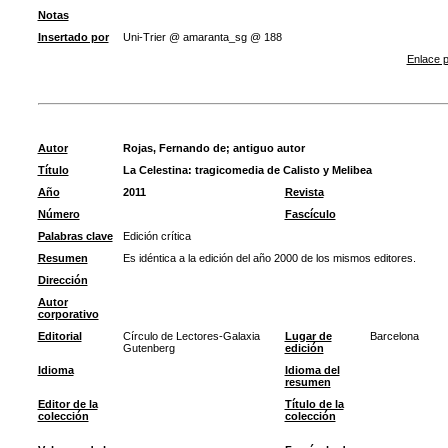
Notas
Insertado por
Uni-Trier @ amaranta_sg @ 188
Enlace p
Autor
Rojas, Fernando de
;
antiguo autor
Título
La Celestina: tragicomedia de Calisto y Melibea
Año
2011
Revista
Número
Fascículo
Palabras clave
Edición crítica
Resumen
Es idéntica a la edición del año 2000 de los mismos editores.
Dirección
Autor
corporativo
Editorial
Círculo de Lectores-Galaxia
Lugar de
Barcelona
Gutenberg
edición
Idioma
Idioma del
resumen
Editor de la
Título de la
colección
colección