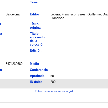
Tesis
Barcelona
Editor
Lobera, Francisco; Serés, Guillermo; Día
Francisco
l
Título
original
la
Título
abreviado
de la
colección
Edición
8474239680
Medio
ón
Conferencia
Aprobado
no
ID único
200
Enlace permanente a este registro