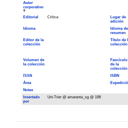
Autor
corporativo
Editorial
Crítica
Lugar de
edición
Idioma
Idioma de
resumen
Editor de la
Título de 
colección
colección
Volumen de
Fascículo
la colección
de la
colección
ISSN
ISBN
Área
Expedici
Notas
Insertado
Uni-Trier @ amaranta_sg @ 188
por