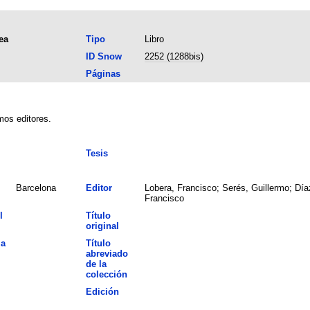
ea
Tipo
Libro
ID Snow
2252 (1288bis)
Páginas
mos editores.
Tesis
Barcelona
Editor
Lobera, Francisco; Serés, Guillermo; Día
Francisco
l
Título
original
la
Título
abreviado
de la
colección
Edición