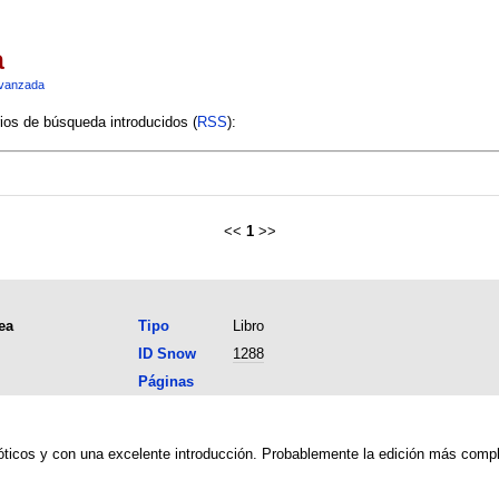
a
vanzada
rios de búsqueda introducidos (
RSS
):
<<
1
>>
ea
Tipo
Libro
ID Snow
1288
Páginas
dóticos y con una excelente introducción. Probablemente la edición más comp