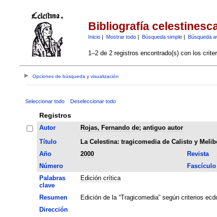
Bibliografía celestinesc
Inicio
|
Mostrar todo
|
Búsqueda simple
|
Búsqueda a
1–2 de 2 registros encontrado(s) con los crite
Opciones de búsqueda y visualización
Seleccionar todo
Deseleccionar todo
Registros
Autor
Rojas, Fernando de
;
antiguo autor
Título
La Celestina: tragicomedia de Calisto y Melib
Año
2000
Revista
Número
Fascículo
Palabras
Edición crítica
clave
Resumen
Edición de la “Tragicomedia” según criterios ec
Dirección