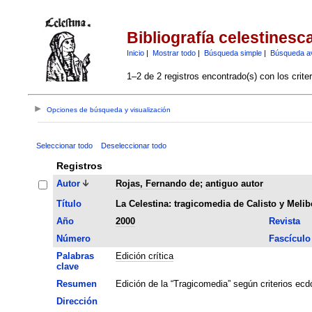
Bibliografía celestinesc
Inicio
|
Mostrar todo
|
Búsqueda simple
|
Búsqueda a
1–2 de 2 registros encontrado(s) con los crite
Opciones de búsqueda y visualización
Seleccionar todo
Deseleccionar todo
Registros
Autor
Rojas, Fernando de
;
antiguo autor
Título
La Celestina: tragicomedia de Calisto y Melib
Año
2000
Revista
Número
Fascículo
Palabras
Edición crítica
clave
Resumen
Edición de la “Tragicomedia” según criterios ec
Dirección