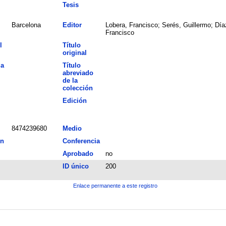
Tesis
Barcelona
Editor
Lobera, Francisco; Serés, Guillermo; Día
Francisco
l
Título
original
la
Título
abreviado
de la
colección
Edición
8474239680
Medio
ón
Conferencia
Aprobado
no
ID único
200
Enlace permanente a este registro