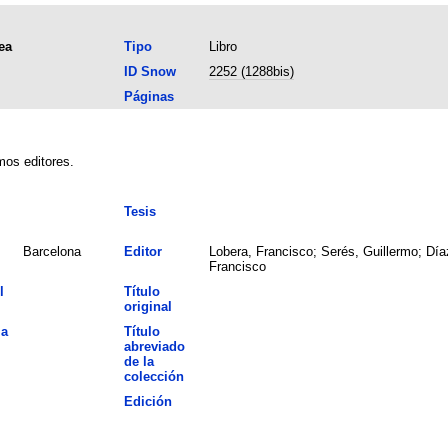
ea
Tipo
Libro
ID Snow
2252 (1288bis)
Páginas
mos editores.
Tesis
Barcelona
Editor
Lobera, Francisco; Serés, Guillermo; Día
Francisco
l
Título
original
la
Título
abreviado
de la
colección
Edición