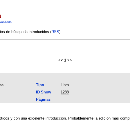
a
vanzada
rios de búsqueda introducidos (
RSS
):
<<
1
>>
ea
Tipo
Libro
ID Snow
1288
Páginas
dóticos y con una excelente introducción. Probablemente la edición más comp