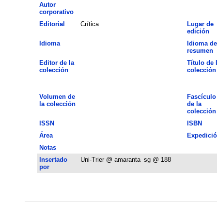
Autor
corporativo
Editorial
Crítica
Lugar de
edición
Idioma
Idioma de
resumen
Editor de la
Título de 
colección
colección
Volumen de
Fascículo
la colección
de la
colección
ISSN
ISBN
Área
Expedici
Notas
Insertado
Uni-Trier @ amaranta_sg @ 188
por