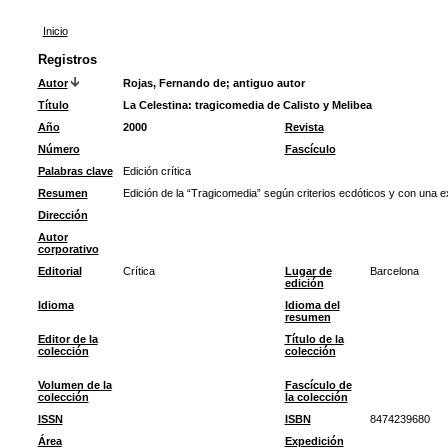
Inicio
Registros
Autor
Rojas, Fernando de
;
antiguo autor
Título
La Celestina: tragicomedia de Calisto y Melibea
Año
2000
Revista
Número
Fascículo
Palabras clave
Edición crítica
Resumen
Edición de la “Tragicomedia” según criterios ecdóticos y con una 
Dirección
Autor
corporativo
Editorial
Crítica
Lugar de
Barcelona
edición
Idioma
Idioma del
resumen
Editor de la
Título de la
colección
colección
Volumen de la
Fascículo de
colección
la colección
ISSN
ISBN
8474239680
Área
Expedición