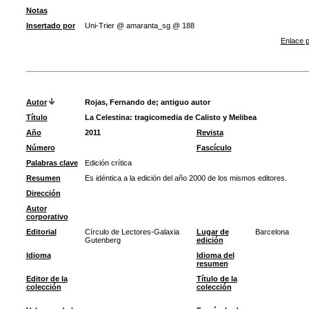
Notas
Insertado por
Uni-Trier @ amaranta_sg @ 188
Enlace p
Autor
Rojas, Fernando de
;
antiguo autor
Título
La Celestina: tragicomedia de Calisto y Melibea
Año
2011
Revista
Número
Fascículo
Palabras clave
Edición crítica
Resumen
Es idéntica a la edición del año 2000 de los mismos editores.
Dirección
Autor
corporativo
Editorial
Círculo de Lectores-Galaxia
Lugar de
Barcelona
Gutenberg
edición
Idioma
Idioma del
resumen
Editor de la
Título de la
colección
colección