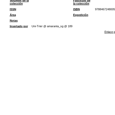
Volumen de la
Fascículo de
colección
la colección
ISSN
ISBN
9788467248005
Área
Expedición
Notas
Insertado por
Uni-Trier @ amaranta_sg @ 189
Enlace p