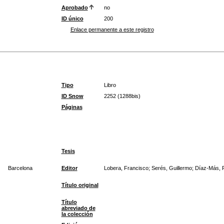
Aprobado
no
ID único
200
Enlace permanente a este registro
Tipo
Libro
ID Snow
2252 (1288bis)
Páginas
Tesis
Barcelona
Editor
Lobera, Francisco; Serés, Guillermo; Díaz-Más, P
Título original
Título
abreviado de
la colección