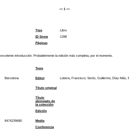
<<
1
>>
Tipo
Libro
ID Snow
1288
Páginas
a excelente introducción. Probablemente la edición más completa, por el momento.
Tesis
Barcelona
Editor
Lobera, Francisco; Serés, Guillermo; Díaz-Más, P
Título original
Título
abreviado de
la colección
Edición
8474239680
Medio
Conferencia