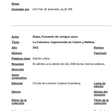
Notas
Insertado por
Uni-Trier @ amaranta_sg @ 188
Autor
Rojas, Fernando de
;
antiguo autor
Título
La Celestina: tragicomedia de Calisto y Melibea
Año
2011
Revista
Número
Fascículo
Palabras clave
Edición crítica
Resumen
Es idéntica a la edición del año 2000 de los mismos editores.
Dirección
Autor
corporativo
Editorial
Círculo de Lectores-Galaxia Gutenberg
Lugar de
edición
Idioma
Idioma del
resumen
Editor de la
Título de la
colección
colección