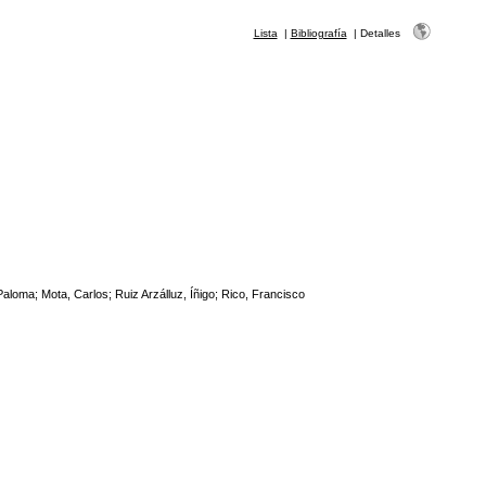
Lista
|
Bibliografía
|
Detalles
aloma; Mota, Carlos; Ruiz Arzálluz, Íñigo; Rico, Francisco