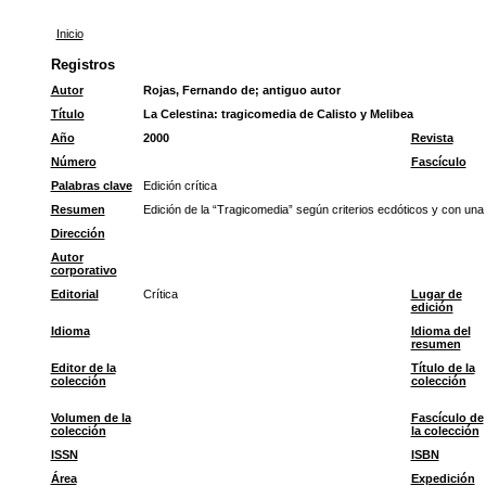
Inicio
Registros
Autor
Rojas, Fernando de
;
antiguo autor
Título
La Celestina: tragicomedia de Calisto y Melibea
Año
2000
Revista
Número
Fascículo
Palabras clave
Edición crítica
Resumen
Edición de la “Tragicomedia” según criterios ecdóticos y con un
Dirección
Autor
corporativo
Editorial
Crítica
Lugar de
edición
Idioma
Idioma del
resumen
Editor de la
Título de la
colección
colección
Volumen de la
Fascículo de
colección
la colección
ISSN
ISBN
Área
Expedición