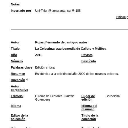
Notas
Insertado por
Uni-Trier @ amaranta_sg @ 188
Enlace p
Autor
Rojas, Fernando de
;
antiguo autor
Título
La Celestina: tragicomedia de Calisto y Melibea
Año
2011
Revista
Número
Fascículo
Palabras clave
Edición crítica
Resumen
Es idéntica a la edición del año 2000 de los mismos editores.
Dirección
Autor
corporativo
Editorial
Círculo de Lectores-Galaxia
Lugar de
Barcelona
Gutenberg
edición
Idioma
Idioma del
resumen
Editor de la
Título de la
colección
colección