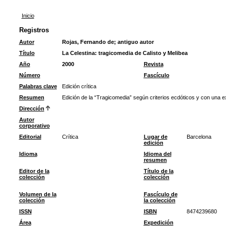
Inicio
Registros
Autor
Rojas, Fernando de
;
antiguo autor
Título
La Celestina: tragicomedia de Calisto y Melibea
Año
2000
Revista
Número
Fascículo
Palabras clave
Edición crítica
Resumen
Edición de la “Tragicomedia” según criterios ecdóticos y con una 
Dirección
Autor
corporativo
Editorial
Crítica
Lugar de
Barcelona
edición
Idioma
Idioma del
resumen
Editor de la
Título de la
colección
colección
Volumen de la
Fascículo de
colección
la colección
ISSN
ISBN
8474239680
Área
Expedición