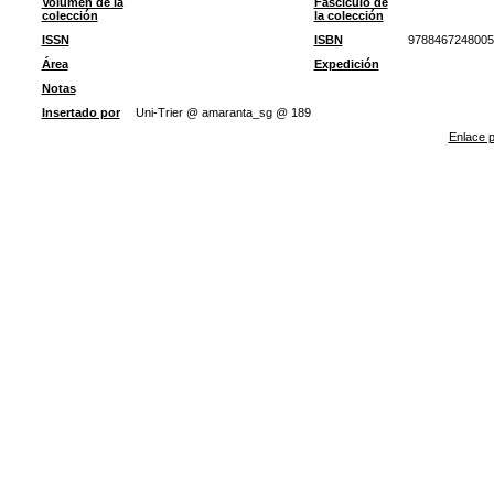
Volumen de la
Fascículo de
colección
la colección
ISSN
ISBN
9788467248005
Área
Expedición
Notas
Insertado por
Uni-Trier @ amaranta_sg @ 189
Enlace p