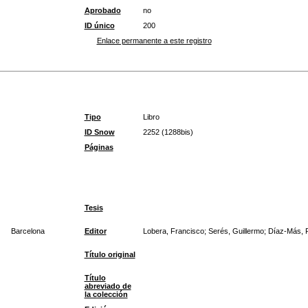
Aprobado
no
ID único
200
Enlace permanente a este registro
Tipo
Libro
ID Snow
2252 (1288bis)
Páginas
Tesis
Barcelona
Editor
Lobera, Francisco; Serés, Guillermo; Díaz-Más, P
Título original
Título
abreviado de
la colección