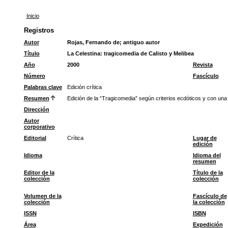
Inicio
Registros
Autor
Rojas, Fernando de
;
antiguo autor
Título
La Celestina: tragicomedia de Calisto y Melibea
Año
2000
Revista
Número
Fascículo
Palabras clave
Edición crítica
Resumen
Edición de la “Tragicomedia” según criterios ecdóticos y con un
Dirección
Autor
corporativo
Editorial
Crítica
Lugar de
edición
Idioma
Idioma del
resumen
Editor de la
Título de la
colección
colección
Volumen de la
Fascículo de
colección
la colección
ISSN
ISBN
Área
Expedición