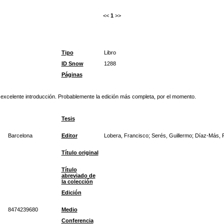
<<
1
>>
Tipo
Libro
ID Snow
1288
Páginas
a excelente introducción. Probablemente la edición más completa, por el momento.
Tesis
Barcelona
Editor
Lobera, Francisco; Serés, Guillermo; Díaz-Más, P
Título original
Título
abreviado de
la colección
Edición
8474239680
Medio
Conferencia