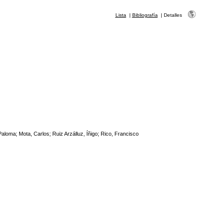
Lista
|
Bibliografía
|
Detalles
aloma; Mota, Carlos; Ruiz Arzálluz, Íñigo; Rico, Francisco