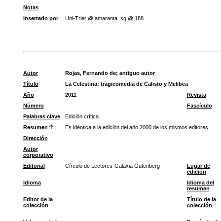
Notas
Insertado por
Uni-Trier @ amaranta_sg @ 188
Autor
Rojas, Fernando de
;
antiguo autor
Título
La Celestina: tragicomedia de Calisto y Melibea
Año
2011
Revista
Número
Fascículo
Palabras clave
Edición crítica
Resumen
Es idéntica a la edición del año 2000 de los mismos editores.
Dirección
Autor
corporativo
Editorial
Círculo de Lectores-Galaxia Gutenberg
Lugar de
edición
Idioma
Idioma del
resumen
Editor de la
Título de la
colección
colección