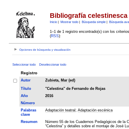
Bibliografía celestinesca
Inicio
|
Mostrar todo
|
Búsqueda simple
|
Búsqueda av
1–1 de 1 registro encontrado(s) con los criteri
(
RSS
):
Opciones de búsqueda y visualización
Seleccionar todo
Deseleccionar todo
Registro
Autor
Zubieta, Mar (ed)
Título
"Celestina" de Fernando de Rojas
Año
2016
Número
Palabras
Adaptación teatral
;
Adaptación escénica
clave
Resumen
Número 55 de los Cuadernos Pedagógicos de la Co
“Celestina” y detalles sobre el montaje de José L