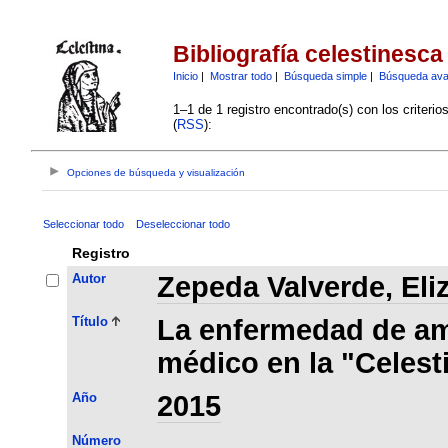
Bibliografía celestinesca
Inicio
|
Mostrar todo
|
Búsqueda simple
|
Búsqueda av
1–1 de 1 registro encontrado(s) con los criteri
(
RSS
):
Opciones de búsqueda y visualización
Seleccionar todo
Deseleccionar todo
Registro
Autor
Zepeda Valverde, Eli
Título
La enfermedad de am
médico en la "Celest
Año
2015
Número