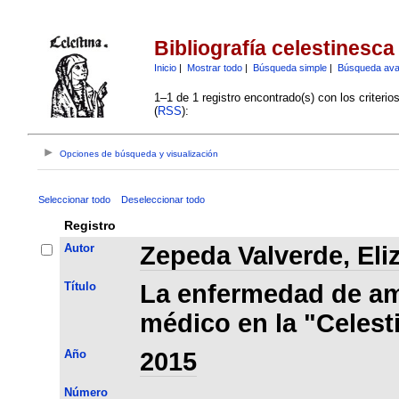
Bibliografía celestinesca
Inicio
|
Mostrar todo
|
Búsqueda simple
|
Búsqueda av
1–1 de 1 registro encontrado(s) con los criteri
(
RSS
):
Opciones de búsqueda y visualización
Seleccionar todo
Deseleccionar todo
Registro
Autor
Zepeda Valverde, Eli
Título
La enfermedad de am
médico en la "Celest
Año
2015
Número