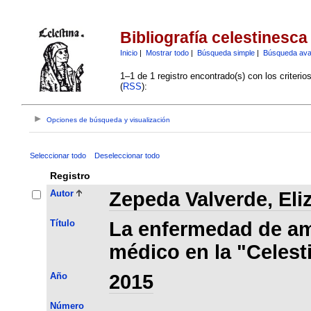
Bibliografía celestinesca
Inicio
|
Mostrar todo
|
Búsqueda simple
|
Búsqueda av
1–1 de 1 registro encontrado(s) con los criteri
(
RSS
):
Opciones de búsqueda y visualización
Seleccionar todo
Deseleccionar todo
Registro
Autor
Zepeda Valverde, Eli
Título
La enfermedad de am
médico en la "Celest
Año
2015
Número