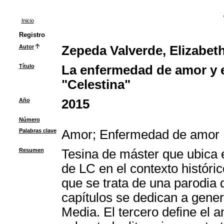
Inicio
Registro
Autor
Zepeda Valverde, Elizabet
Título
La enfermedad de amor y e
"Celestina"
Año
2015
Número
Palabras clave
Amor
;
Enfermedad de amor
Resumen
Tesina de máster que ubica 
de LC en el contexto históri
que se trata de una parodia
capítulos se dedican a gene
Media. El tercero define el