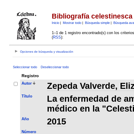
Bibliografía celestinesca
Inicio
|
Mostrar todo
|
Búsqueda simple
|
Búsqueda av
1–1 de 1 registro encontrado(s) con los criteri
(
RSS
):
Opciones de búsqueda y visualización
Seleccionar todo
Deseleccionar todo
Registro
Autor
Zepeda Valverde, Eli
Título
La enfermedad de am
médico en la "Celest
Año
2015
Número