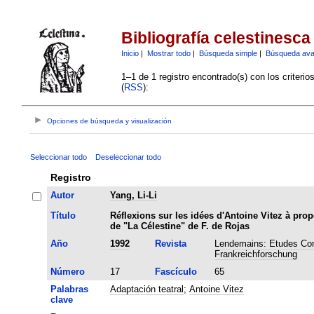
Bibliografía celestinesca
Inicio
|
Mostrar todo
|
Búsqueda simple
|
Búsqueda av
1–1 de 1 registro encontrado(s) con los criteri
(
RSS
):
Opciones de búsqueda y visualización
Seleccionar todo
Deseleccionar todo
Registro
Autor
Yang, Li-Li
Título
Réflexions sur les idées d'Antoine Vitez à prop
de "La Célestine" de F. de Rojas
Año
1992
Revista
Lendemains: Etudes Com
Frankreichforschung
Número
17
Fascículo
65
Palabras
Adaptación teatral
;
Antoine Vitez
clave