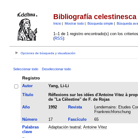
Bibliografía celestinesca
Inicio
|
Mostrar todo
|
Búsqueda simple
|
Búsqueda av
1–1 de 1 registro encontrado(s) con los criteri
(
RSS
):
Opciones de búsqueda y visualización
Seleccionar todo
Deseleccionar todo
Registro
Autor
Yang, Li-Li
Título
Réflexions sur les idées d'Antoine Vitez à prop
de "La Célestine" de F. de Rojas
Año
1992
Revista
Lendemains: Etudes Com
Frankreichforschung
Número
17
Fascículo
65
Palabras
Adaptación teatral
;
Antoine Vitez
clave