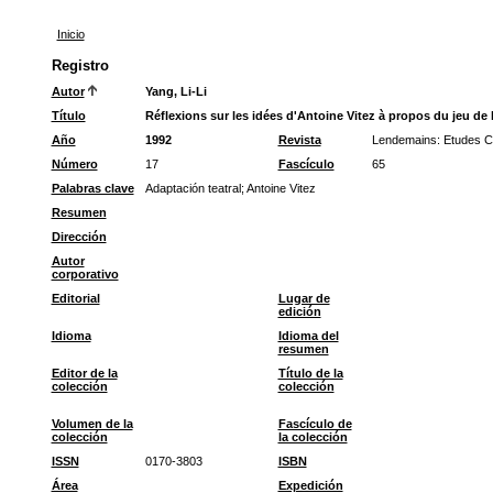
Inicio
Registro
Autor
Yang, Li-Li
Título
Réflexions sur les idées d'Antoine Vitez à propos du jeu de 
Año
1992
Revista
Lendemains: Etudes C
Número
17
Fascículo
65
Palabras clave
Adaptación teatral
;
Antoine Vitez
Resumen
Dirección
Autor
corporativo
Editorial
Lugar de
edición
Idioma
Idioma del
resumen
Editor de la
Título de la
colección
colección
Volumen de la
Fascículo de
colección
la colección
ISSN
0170-3803
ISBN
Área
Expedición