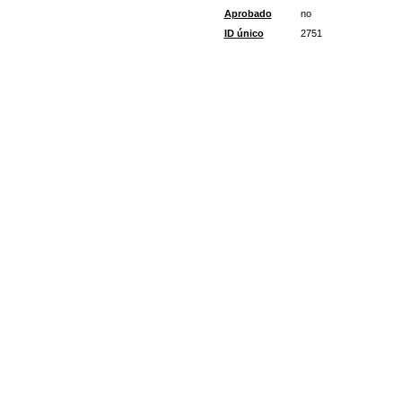
Aprobado
no
ID único
2751