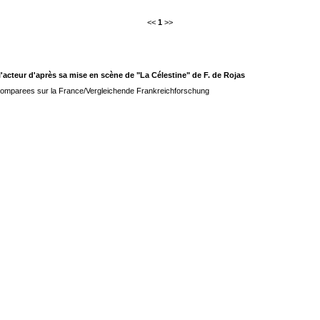
<<
1
>>
l'acteur d'après sa mise en scène de "La Célestine" de F. de Rojas
omparees sur la France/Vergleichende Frankreichforschung