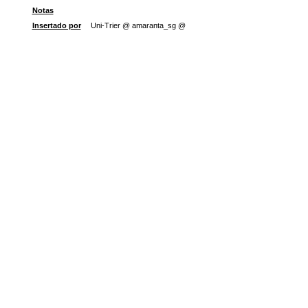
Notas
Insertado por
Uni-Trier @ amaranta_sg @