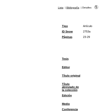
Lista
|
Bibliografía
|
Detalles
Tipo
Artículo
ID Snow
2753a
Páginas
23-29
Tesis
Editor
Título original
Título
abreviado de
la colección
Edición
Medio
Conferencia