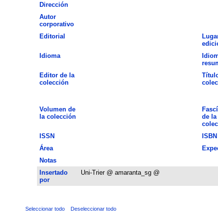
Dirección
Autor
corporativo
Editorial
Luga
edici
Idioma
Idiom
resu
Editor de la
Títul
colección
colec
Volumen de
Fascí
la colección
de la
colec
ISSN
ISBN
Área
Expe
Notas
Insertado
Uni-Trier @ amaranta_sg @
por
Seleccionar todo
Deseleccionar todo