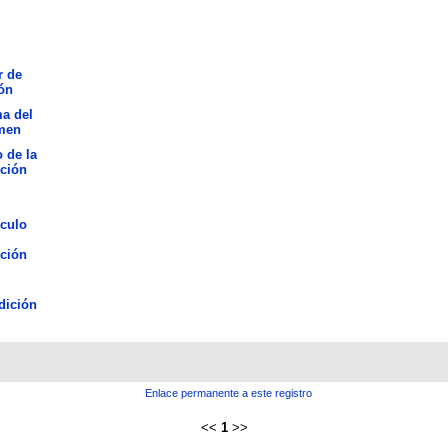
r de
ón
a del
men
o de la
ción
culo
ción
dición
Enlace permanente a este registro
<<
1
>>