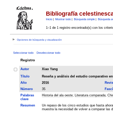
Bibliografía celestinesc
Inicio
|
Mostrar todo
|
Búsqueda simple
|
Búsqueda a
1–1 de 1 registro encontrado(s) con los criter
Opciones de búsqueda y visualización
Seleccionar todo
Deseleccionar todo
Registro
Autor
Xiao Yang
Título
Reseña y análisis del estudio comparativo entr
Año
2016
Revis
Número
35
Fascí
Palabras
Historia del ala oeste
;
Literatura comparada
;
Chi
clave
Resumen
Un repaso de los cinco estudios que hasta ahora 
muestra la necesidad de volver a comparar las 