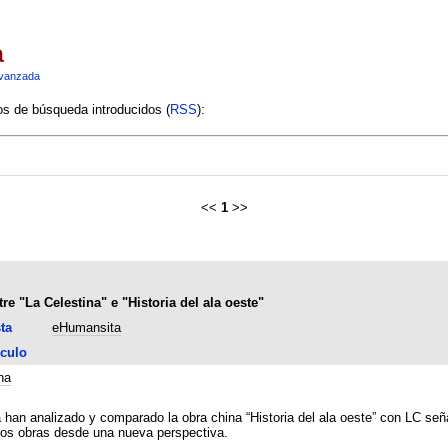
a
vanzada
ios de búsqueda introducidos (
RSS
):
<<
1
>>
e "La Celestina" e "Historia del ala oeste"
ta
eHumansita
culo
na
han analizado y comparado la obra china “Historia del ala oeste” con LC seña
dos obras desde una nueva perspectiva.