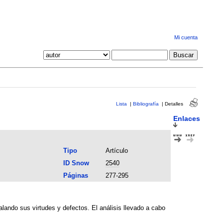
Mi cuenta
Lista
|
Bibliografía
|
Detalles
Enlaces
Tipo
Artículo
ID Snow
2540
Páginas
277-295
lando sus virtudes y defectos. El análisis llevado a cabo