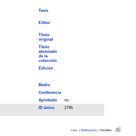
Tesis
Editor
Título
original
Título
abreviado
de la
colección
Edición
Medio
Conferencia
Aprobado
no
ID único
2795
Lista
|
Bibliografía
|
Detalles