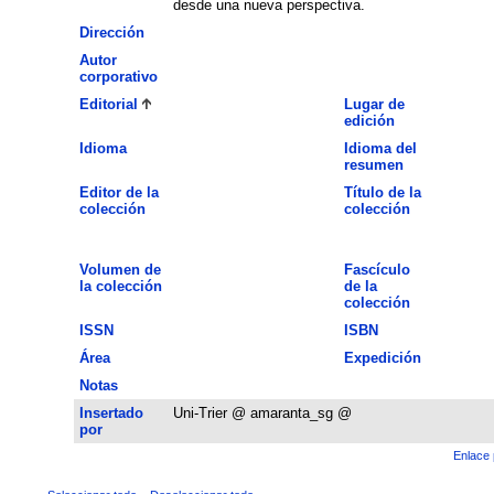
desde una nueva perspectiva.
Dirección
Autor
corporativo
Editorial
Lugar de
edición
Idioma
Idioma del
resumen
Editor de la
Título de la
colección
colección
Volumen de
Fascículo
la colección
de la
colección
ISSN
ISBN
Área
Expedición
Notas
Insertado
Uni-Trier @ amaranta_sg @
por
Enlace 