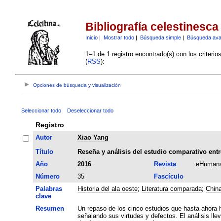
Bibliografía celestinesca
Inicio
|
Mostrar todo
|
Búsqueda simple
|
Búsqueda av
1–1 de 1 registro encontrado(s) con los criteri
(
RSS
):
Opciones de búsqueda y visualización
Seleccionar todo
Deseleccionar todo
Registro
Autor
Xiao Yang
Título
Reseña y análisis del estudio comparativo entre
Año
2016
Revista
eHumans
Número
35
Fascículo
Palabras
Historia del ala oeste
;
Literatura comparada
;
Chin
clave
Resumen
Un repaso de los cinco estudios que hasta ahora h
señalando sus virtudes y defectos. El análisis ll