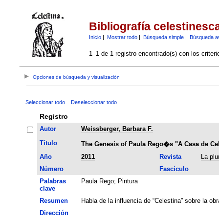
Bibliografía celestinesc
Inicio
|
Mostrar todo
|
Búsqueda simple
|
Búsqueda a
1–1 de 1 registro encontrado(s) con los criter
Opciones de búsqueda y visualización
Seleccionar todo
Deseleccionar todo
Registro
Autor
Weissberger, Barbara F.
Título
The Genesis of Paula Rego�s "A Casa de Cel
Año
2011
Revista
La plu
Número
Fascículo
Palabras
Paula Rego
;
Pintura
clave
Resumen
Habla de la influencia de “Celestina” sobre la ob
Dirección