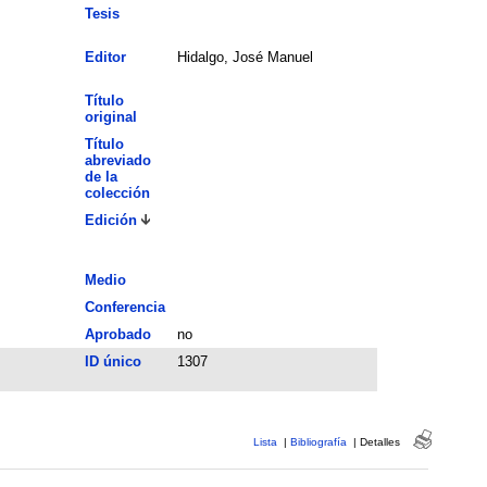
Tesis
Editor
Hidalgo, José Manuel
Título
original
Título
abreviado
de la
colección
Edición
Medio
Conferencia
Aprobado
no
ID único
1307
Lista
|
Bibliografía
|
Detalles