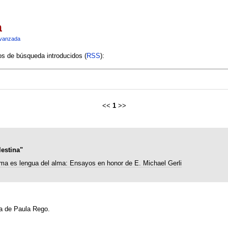
a
vanzada
ios de búsqueda introducidos (
RSS
):
<<
1
>>
estina"
ma es lengua del alma: Ensayos en honor de E. Michael Gerli
ra de Paula Rego.