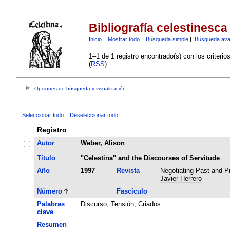
Bibliografía celestinesca
Inicio
|
Mostrar todo
|
Búsqueda simple
|
Búsqueda av
1–1 de 1 registro encontrado(s) con los criteri
(
RSS
):
Opciones de búsqueda y visualización
Seleccionar todo
Deseleccionar todo
Registro
Autor
Weber, Alison
Título
"Celestina" and the Discourses of Servitude
Año
1997
Revista
Negotiating Past and Pr
Javier Herrero
Número
Fascículo
Palabras
Discurso
;
Tensión
;
Criados
clave
Resumen