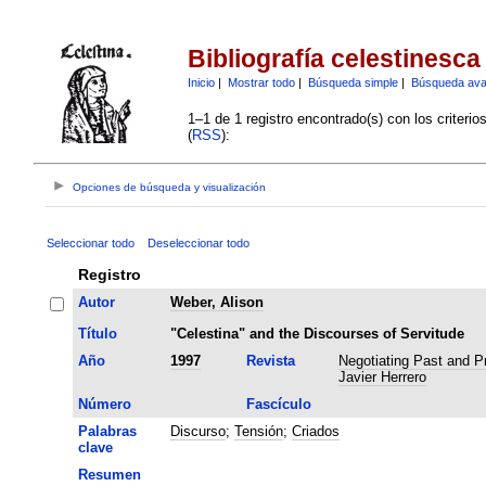
Bibliografía celestinesca
Inicio
|
Mostrar todo
|
Búsqueda simple
|
Búsqueda av
1–1 de 1 registro encontrado(s) con los criteri
(
RSS
):
Opciones de búsqueda y visualización
Seleccionar todo
Deseleccionar todo
Registro
Autor
Weber, Alison
Título
"Celestina" and the Discourses of Servitude
Año
1997
Revista
Negotiating Past and Pr
Javier Herrero
Número
Fascículo
Palabras
Discurso
;
Tensión
;
Criados
clave
Resumen