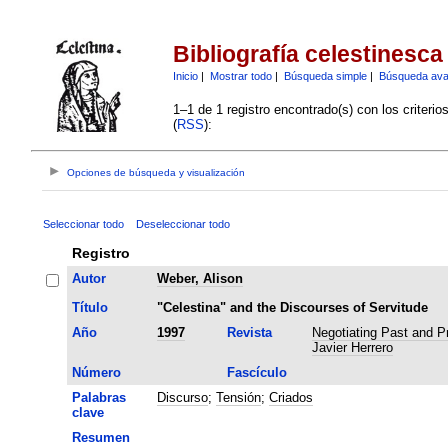
Bibliografía celestinesca
Inicio
|
Mostrar todo
|
Búsqueda simple
|
Búsqueda av
1–1 de 1 registro encontrado(s) con los criteri
(
RSS
):
Opciones de búsqueda y visualización
Seleccionar todo
Deseleccionar todo
Registro
Autor
Weber, Alison
Título
"Celestina" and the Discourses of Servitude
Año
1997
Revista
Negotiating Past and Pr
Javier Herrero
Número
Fascículo
Palabras
Discurso
;
Tensión
;
Criados
clave
Resumen