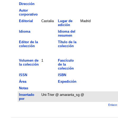
Dirección
Autor
corporativo
Editorial
Castalia
Lugar de
Madrid
edición
Idioma
Idioma del
resumen
Editor de la
Título de la
colección
colección
Volumen de
1
Fascículo
la colección
de la
colección
ISSN
ISBN
Área
Expedición
Notas
Insertado
Uni-Trier @ amaranta_sg @
por
Enlace 