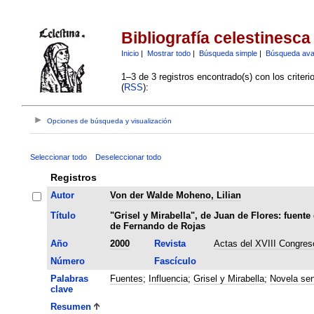
Bibliografía celestinesca
Inicio
|
Mostrar todo
|
Búsqueda simple
|
Búsqueda av
1–3 de 3 registros encontrado(s) con los criter
(
RSS
):
Opciones de búsqueda y visualización
Seleccionar todo
Deseleccionar todo
Registros
Autor
Von der Walde Moheno, Lilian
Título
"Grisel y Mirabella", de Juan de Flores: fuente
de Fernando de Rojas
Año
2000
Revista
Actas del XVIII Congreso
Número
Fascículo
Palabras
Fuentes
;
Influencia
;
Grisel y Mirabella
;
Novela sen
clave
Resumen