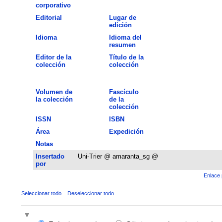
corporativo
Editorial
Lugar de
edición
Idioma
Idioma del
resumen
Editor de la
Título de la
colección
colección
Volumen de
Fascículo
la colección
de la
colección
ISSN
ISBN
Área
Expedición
Notas
Insertado
Uni-Trier @ amaranta_sg @
por
Enlace 
Seleccionar todo
Deseleccionar todo