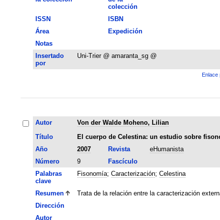
colección
ISSN
ISBN
Área
Expedición
Notas
Insertado
Uni-Trier @ amaranta_sg @
por
Enlace 
Autor
Von der Walde Moheno, Lilian
Título
El cuerpo de Celestina: un estudio sobre fiso
Año
2007
Revista
eHumanista
Número
9
Fascículo
Palabras
Fisonomía
;
Caracterización
;
Celestina
clave
Resumen
Trata de la relación entre la caracterización extern
Dirección
Autor