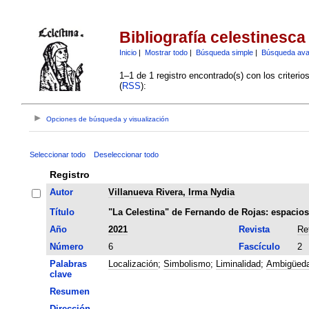
Bibliografía celestinesca
Inicio
|
Mostrar todo
|
Búsqueda simple
|
Búsqueda av
1–1 de 1 registro encontrado(s) con los criteri
(
RSS
):
Opciones de búsqueda y visualización
Seleccionar todo
Deseleccionar todo
Registro
Autor
Villanueva Rivera, Irma Nydia
Título
"La Celestina" de Fernando de Rojas: espacios d
Año
2021
Revista
Re
Número
6
Fascículo
2
Palabras
Localización
;
Simbolismo
;
Liminalidad
;
Ambigüed
clave
Resumen
Dirección