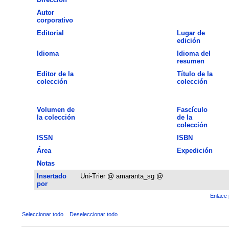
Autor
corporativo
Editorial
Lugar de
edición
Idioma
Idioma del
resumen
Editor de la
Título de la
colección
colección
Volumen de
Fascículo
la colección
de la
colección
ISSN
ISBN
Área
Expedición
Notas
Insertado
Uni-Trier @ amaranta_sg @
por
Enlace 
Seleccionar todo
Deseleccionar todo