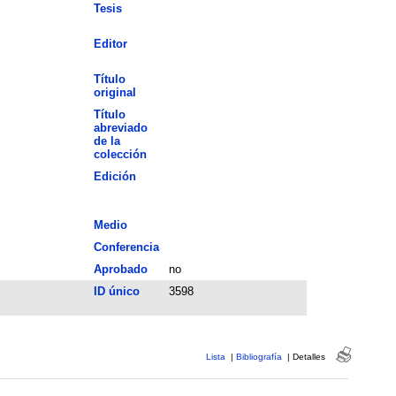
Tesis
Editor
Título
original
Título
abreviado
de la
colección
Edición
Medio
Conferencia
Aprobado
no
ID único
3598
Lista
|
Bibliografía
|
Detalles