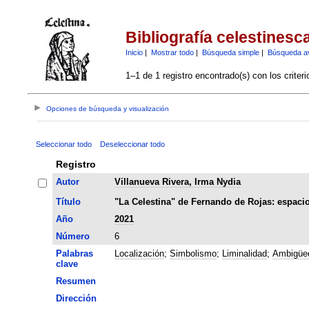
Bibliografía celestinesc
Inicio
|
Mostrar todo
|
Búsqueda simple
|
Búsqueda a
1–1 de 1 registro encontrado(s) con los criter
Opciones de búsqueda y visualización
Seleccionar todo
Deseleccionar todo
Registro
Autor
Villanueva Rivera, Irma Nydia
Título
"La Celestina" de Fernando de Rojas: espacios
Año
2021
Número
6
Palabras
Localización
;
Simbolismo
;
Liminalidad
;
Ambigüe
clave
Resumen
Dirección