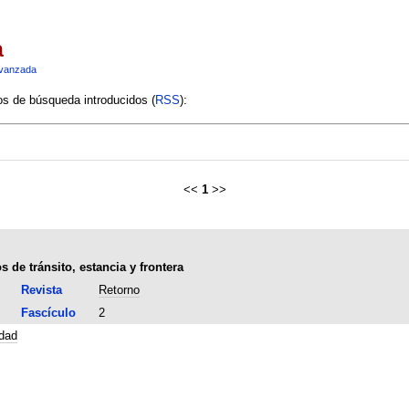
a
vanzada
ios de búsqueda introducidos (
RSS
):
<<
1
>>
 de tránsito, estancia y frontera
Revista
Retorno
Fascículo
2
dad