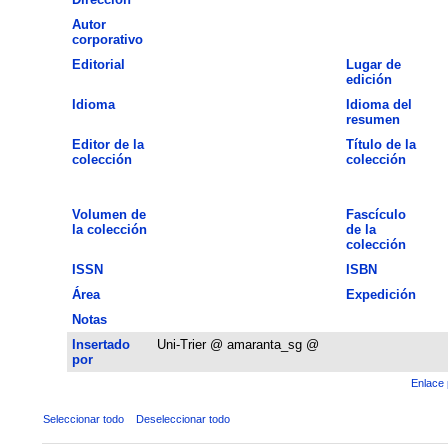
Autor
corporativo
Editorial
Lugar de
edición
Idioma
Idioma del
resumen
Editor de la
Título de la
colección
colección
Volumen de
Fascículo
la colección
de la
colección
ISSN
ISBN
Área
Expedición
Notas
Insertado
Uni-Trier @ amaranta_sg @
por
Enlace 
Seleccionar todo
Deseleccionar todo