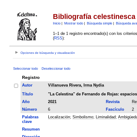
Bibliografía celestinesca
Inicio
|
Mostrar todo
|
Búsqueda simple
|
Búsqueda av
1–1 de 1 registro encontrado(s) con los criteri
(
RSS
):
Opciones de búsqueda y visualización
Seleccionar todo
Deseleccionar todo
Registro
Autor
Villanueva Rivera, Irma Nydia
Título
"La Celestina" de Fernando de Rojas: espacios d
Año
2021
Revista
Re
Número
6
Fascículo
2
Palabras
Localización
;
Simbolismo
;
Liminalidad
;
Ambigüed
clave
Resumen
Dirección