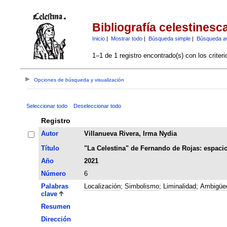
Bibliografía celestinesc
Inicio
|
Mostrar todo
|
Búsqueda simple
|
Búsqueda a
1–1 de 1 registro encontrado(s) con los criter
Opciones de búsqueda y visualización
Seleccionar todo
Deseleccionar todo
Registro
Autor
Villanueva Rivera, Irma Nydia
Título
"La Celestina" de Fernando de Rojas: espacios
Año
2021
Número
6
Palabras
Localización
;
Simbolismo
;
Liminalidad
;
Ambigüe
clave
Resumen
Dirección