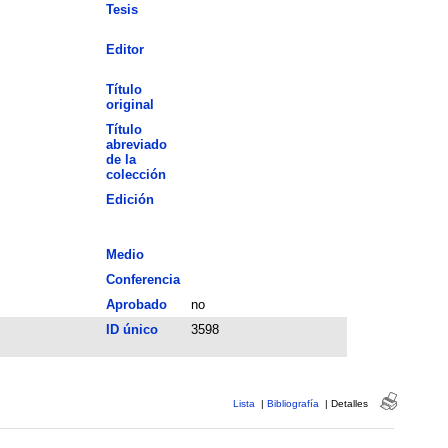
Tesis
Editor
Título
original
Título
abreviado
de la
colección
Edición
Medio
Conferencia
Aprobado
no
ID único
3598
Lista
|
Bibliografía
|
Detalles